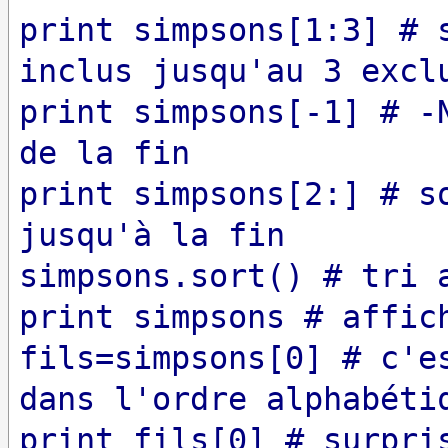
print simpsons[1:3] # 
inclus jusqu'au 3 excl
print simpsons[-1] # -
de la fin
print simpsons[2:] # s
jusqu'à la fin
simpsons.sort() # tri 
print simpsons # affic
fils=simpsons[0] # c'e
dans l'ordre alphabéti
print fils[0] # surpri