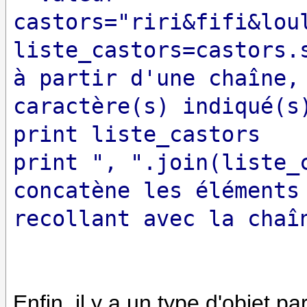
castors="riri&fifi&lou
liste_castors=castors.
à partir d'une chaîne,
caractère(s) indiqué(s
print liste_castors
print ", ".join(liste_
concatène les éléments
recollant avec la chaî
Enfin, il y a un type d'objet pa