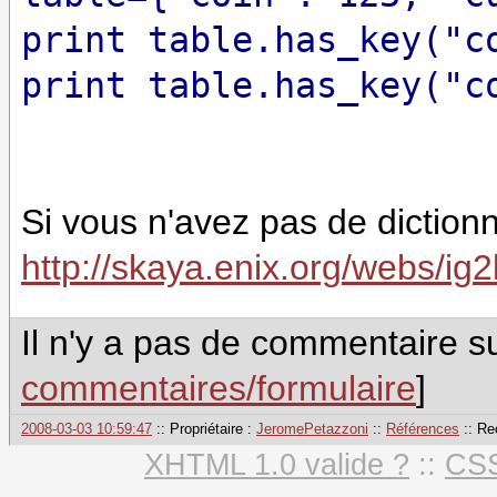
print table.has_key("c
print table.has_key("c
Si vous n'avez pas de dictionna
http://skaya.enix.org/webs/ig
Il n'y a pas de commentaire su
commentaires/formulaire
]
2008-03-03 10:59:47
:: Propriétaire :
JeromePetazzoni
::
Références
:: Re
XHTML 1.0 valide ?
::
CSS