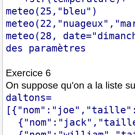
meteo(25,"bleu")
meteo(22,"nuageux","ma
meteo(28, date="dimanc
des paramètres
Exercice 6
On suppose qu'on a la liste su
daltons=
[{"nom":"joe","taille"
{"nom":"jack","taill
{"nom":"william","ta