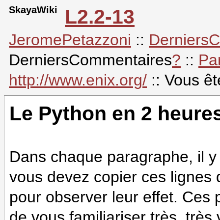
SkayaWiki
L2.2-13
JeromePetazzoni
::
Derniers
DerniersCommentaires
?
::
Pa
http://www.enix.org/
:: Vous ê
Le Python en 2 heure
Dans chaque paragraphe, il y 
vous devez copier ces lignes 
pour observer leur effet. Ces
de vous familiariser très, trè