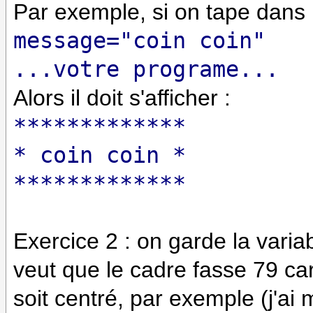
Par exemple, si on tape dans l
message="coin coin"
...votre programe...
Alors il doit s'afficher :
*
*
*
*
*
*
*
*
*
*
*
*
*
* coin coin *
*
*
*
*
*
*
*
*
*
*
*
*
*
Exercice 2 : on garde la varia
veut que le cadre fasse 79 ca
soit centré, par exemple (j'ai