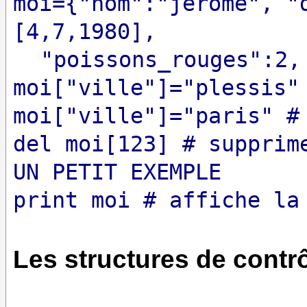
moi={"nom":"jerome", "
[4,7,1980],
"poissons_rouges":2,
moi["ville"]="plessis"
moi["ville"]="paris" #
del moi[123] # supprim
UN PETIT EXEMPLE
print moi # affiche la
Les structures de contr