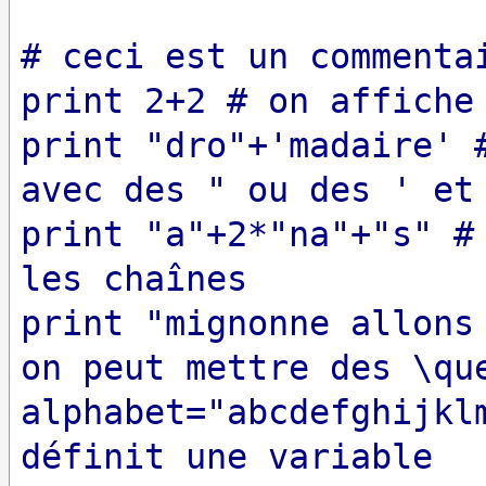
# ceci est un commenta
print 2+2 # on affiche
print "dro"+'madaire' 
avec des " ou des ' et
print "a"+2*"na"+"s" #
les chaînes
print "mignonne allons
on peut mettre des \qu
alphabet="abcdefghijkl
définit une variable