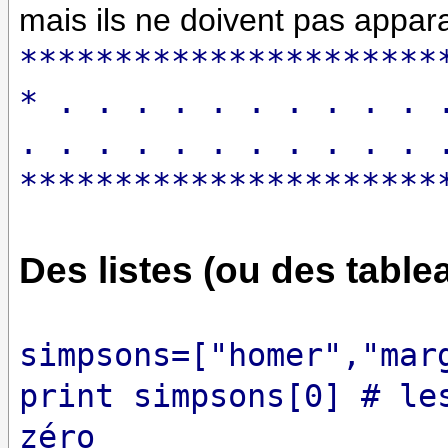
mais ils ne doivent pas apparaî
*
*
*
*
*
*
*
*
*
*
*
*
*
*
*
*
*
*
*
*
*
*
* . . . . . . . . . . 
. . . . . . . . . . . 
*
*
*
*
*
*
*
*
*
*
*
*
*
*
*
*
*
*
*
*
*
*
Des listes (ou des tablea
simpsons=["homer","mar
print simpsons[0] # le
zéro