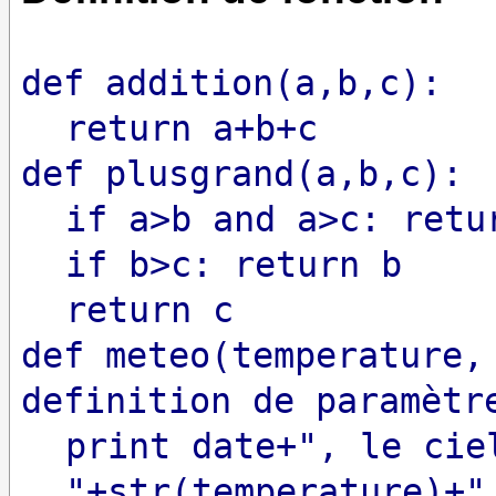
def addition(a,b,c):
return a+b+c
def plusgrand(a,b,c):
if a>b and a>c: retu
if b>c: return b
return c
def meteo(temperature,
definition de paramètr
print date+", le cie
"+str(temperature)+"