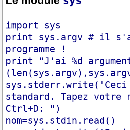
Le module
sys
import sys
print sys.argv # il s'
programme !
print "J'ai %d argumen
(len(sys.argv),sys.arg
sys.stderr.write("Ceci
standard. Tapez votre 
Ctrl+D: ")
nom=sys.stdin.read()