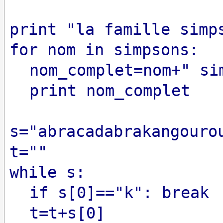
print "la famille simp
for nom in simpsons:
nom_complet=nom+" si
print nom_complet
s="abracadabrakangouro
t=""
while s:
if s[0]=
="k": break
t=t+s[0]