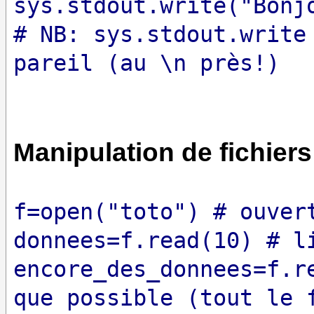
sys.stdout.write("Bonj
# NB: sys.stdout.write
pareil (au \n près!)
Manipulation de fichiers
f=open("toto") # ouver
donnees=f.read(10) # l
encore_des_donnees=f.r
que possible (tout le 