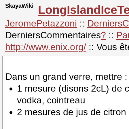
SkayaWiki
LongIslandIceT
JeromePetazzoni
::
Derniers
DerniersCommentaires
?
::
Pa
http://www.enix.org/
:: Vous ê
Dans un grand verre, mettre :
1 mesure (disons 2cL) de c
vodka, cointreau
2 mesures de jus de citron