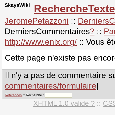
SkayaWiki
RechercheTexte
JeromePetazzoni
::
Derniers
DerniersCommentaires
?
::
Pa
http://www.enix.org/
:: Vous ê
Cette page n'existe pas encor
Il n'y a pas de commentaire su
commentaires/formulaire
]
Références
:: Recherche :
XHTML 1.0 valide ?
::
CSS