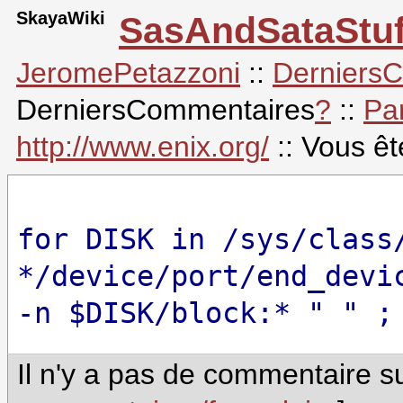
SkayaWiki
SasAndSataStuf
JeromePetazzoni
::
Derniers
DerniersCommentaires
?
::
Pa
http://www.enix.org/
:: Vous ê
for DISK in /sys/class
*/device/port/end_devi
-n $DISK/block:* " " ;
Il n'y a pas de commentaire su