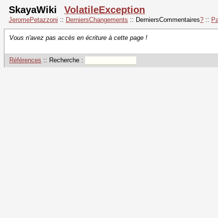
SkayaWiki
VolatileException
JeromePetazzoni
::
DerniersChangements
::
DerniersCommentaires
?
::
Pa
Vous n'avez pas accès en écriture à cette page !
Références
:: Recherche :