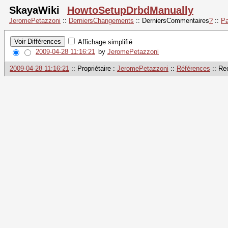
SkayaWiki
HowtoSetupDrbdManually
JeromePetazzoni
::
DerniersChangements
::
DerniersCommentaires
?
::
Pa
Affichage simplifié
2009-04-28 11:16:21
by
JeromePetazzoni
2009-04-28 11:16:21
:: Propriétaire :
JeromePetazzoni
::
Références
:: Re