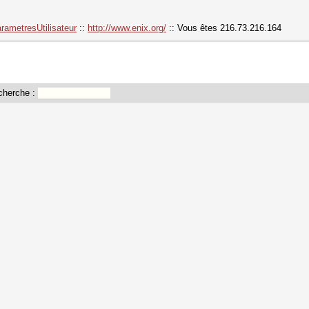
rametresUtilisateur
::
http://www.enix.org/
:: Vous êtes 216.73.216.164
cherche :