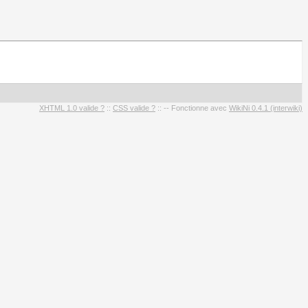
XHTML 1.0 valide ?
::
CSS valide ?
:: -- Fonctionne avec
WikiNi 0.4.1 (interwiki)