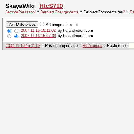
SkayaWiki
HtcS710
JeromePetazzoni
::
DerniersChangements
::
DerniersCommentaires
?
::
Pa
Affichage simplifié
2007-11-16 15:11:02
by tiq.andrexen.com
2007-11-16 15:07:33
by tiq.andrexen.com
2007-11-16 15:11:02
:: Pas de propriétaire ::
Références
:: Recherche :