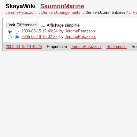
SkayaWiki
SaumonMarine
JeromePetazzoni
::
DerniersChangements
::
DerniersCommentaires
?
::
Pa
Affichage simplifié
2009-03-15 19:40:24
by
JeromePetazzoni
2005-06-18 16:02:22
by
JeromePetazzoni
2009-03-15 19:40:24
:: Propriétaire :
JeromePetazzoni
::
Références
:: Re